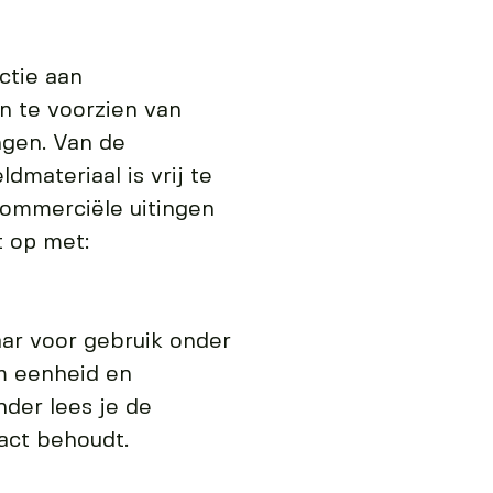
ctie aan
n te voorzien van
ngen. Van de
ateriaal is vrij te
commerciële uitingen
t op met:
aar voor gebruik onder
om eenheid en
nder lees je de
pact behoudt.