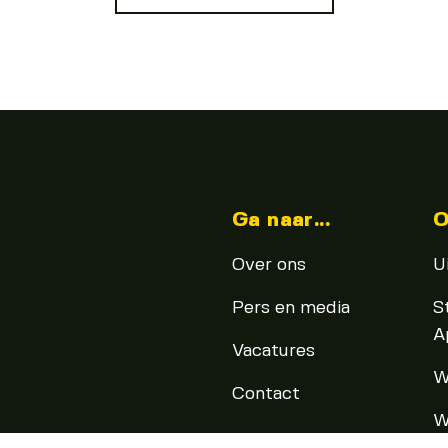
Ga naar...
O
Over ons
U
Pers en media
S
A
Vacatures
W
Contact
W