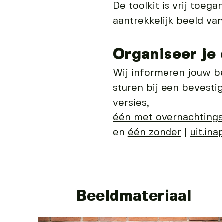
De toolkit is vrij toeg
aantrekkelijk beeld va
Organiseer je
Wij informeren jouw be
sturen bij een bevestigi
versies,
één met overnachting
en
één zonder
|
uit.in
Beeldmateriaal