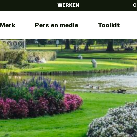
WERKEN
C
Merk
Pers en media
Toolkit