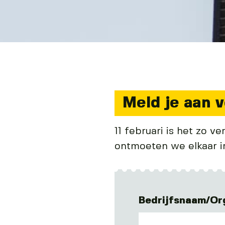
Meld je aan 
11 februari is het zo v
ontmoeten we elkaar in
Bedrijfsnaam/Or