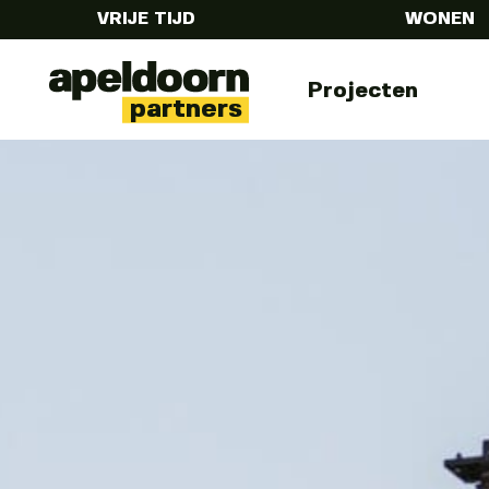
VRIJE TIJD
WONEN
Apeldoorn
Menu
Projecten
partners
Partners