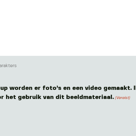
arakters
up worden er foto’s en een video gemaakt. I
 het gebruik van dit beeldmateriaal.
(Vereist)