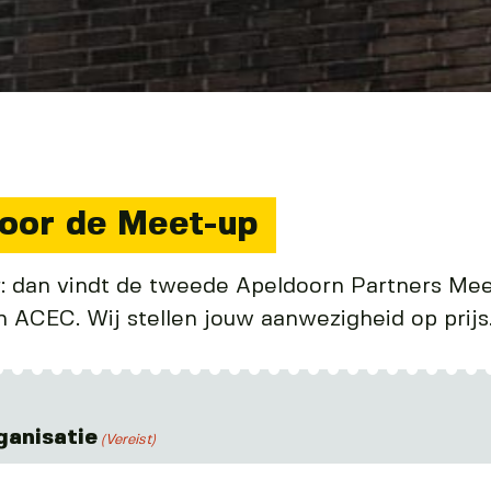
voor de Meet-up
er: dan vindt de tweede Apeldoorn Partners Meet
 ACEC. Wij stellen jouw aanwezigheid op prijs
ganisatie
(Vereist)