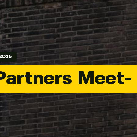
2025
Partners Meet-