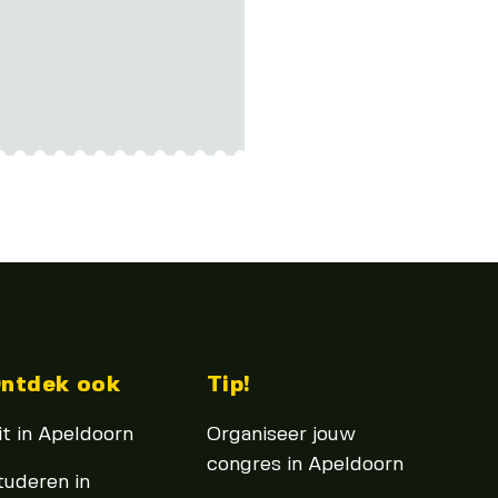
ntdek ook
Tip!
it in Apeldoorn
Organiseer jouw
congres in Apeldoorn
tuderen in